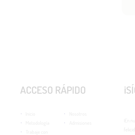
ACCESO RÁPIDO
¡S
Inicio
Nosotros
¡En n
Metodología
Admisiones
felic
Trabaje con