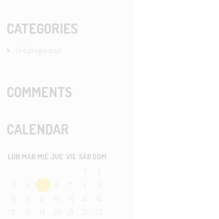
CATEGORIES
Uncategorized
COMMENTS
CALENDAR
LUN
MAR
MIÉ
JUE
VIE
SÁB
DOM
1
2
3
4
5
6
7
8
9
10
11
12
13
14
15
16
17
18
19
20
21
22
23