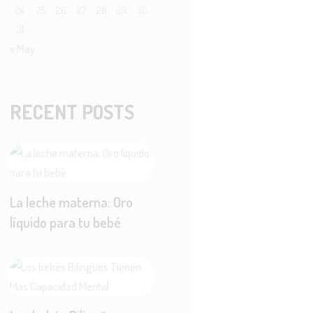
24
25
26
27
28
29
30
31
« May
RECENT POSTS
La leche materna: Oro
líquido para tu bebé