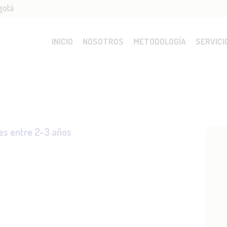
gotá
ICIO
OSOTROS
INICIO
NOSOTROS
METODOLOGÍA
SERVICI
ETODOLOGÍA
ERVICIOS
es entre 2-3 años
DMISIONES
LOG
ONTACTO