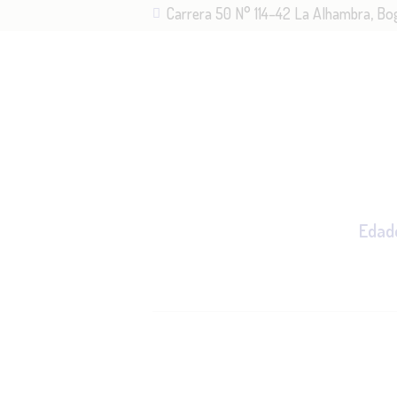
Carrera 50 N° 114–42 La Alhambra, Bo
IN
N
M
S
Edad
A
B
C