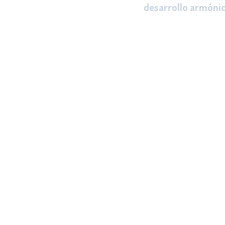
desarrollo armónic
cada una de sus dim