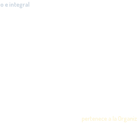
o e integral
de
ensiones.
NUEST
JARDÍN
pertenece a la Organiz