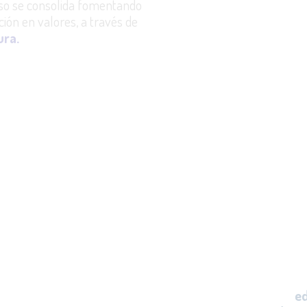
so se consolida fomentando
ión en valores, a través de
ura.
MISIÓN
Promover en los niños 
moral a través de la
ed