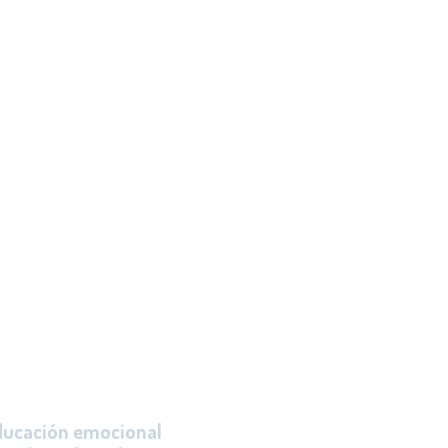
y niñas el desarrollo
ucación emocional