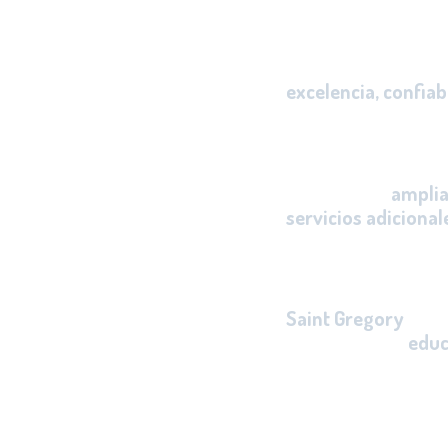
Nuestra Institución 
prestación de un ser
excelencia, confiab
cumplimiento de nu
y estándares de cali
Buscaremos
amplia
servicios adicional
satisfacción de niño
de familia.
Saint Gregory
en el
una institución
educ
reconocida por su ca
educativo y social; p
experiencias pedag
promuevan en los ni