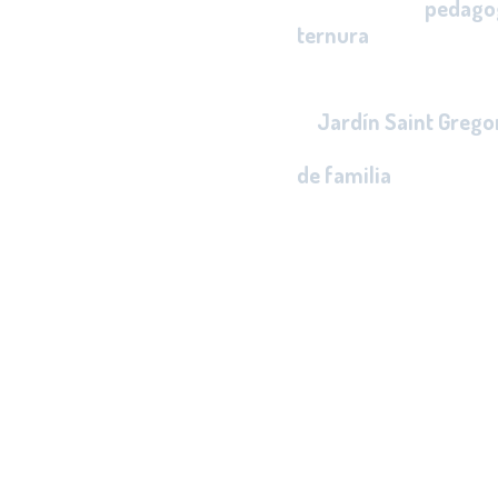
mediante una
pedagog
ternura
; logrando una
enfocada en los princip
El
Jardín Saint Grego
constante comunicaci
de familia
en el desarr
de puertas abiertas y
compartida.