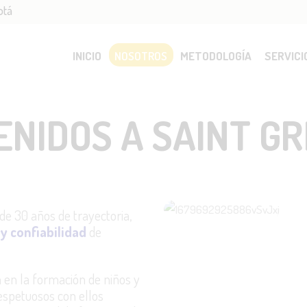
otá
ICIO
OSOTROS
INICIO
NOSOTROS
METODOLOGÍA
SERVICI
ETODOLOGÍA
ENIDOS A SAINT G
ERVICIOS
DMISIONES
de 30 años de trayectoria,
LOG
y confiabilidad
de
ONTACTO
en la formación de niños y
respetuosos con ellos