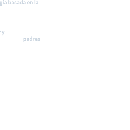
ía basada en la
 conciencia
ios éticos y valores.
ry
, mantiene una
ón con los
padres
ollo de su política
 una educación