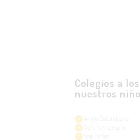
e ideal para niños y niñas.
Colegios a lo
nuestros niñ
Anglo Colombiano
Abraham Lincoln
San Carlos