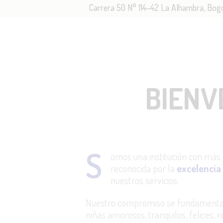
Carrera 50 N° 114–42 La Alhambra, Bog
IN
N
M
BIENV
S
A
S
omos una institución con más 
B
reconocida por la
excelencia 
nuestros servicios.
C
Nuestro compromiso se fundamenta 
niñas amorosos, tranquilos, felices, 