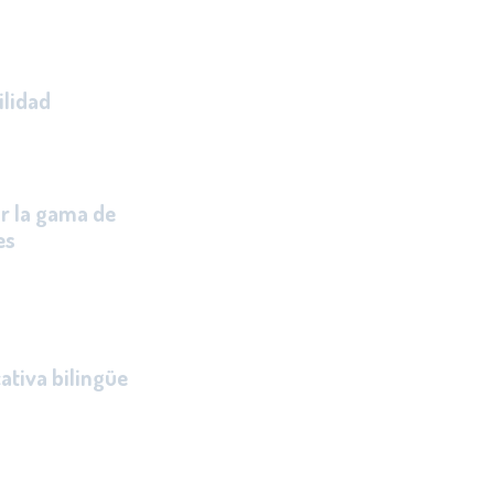
se centrará en la
vicio basado en la
ilidad
,
estros protocolos
dad.
r la gama de
es
, pensando en la
s, niñas y padres
 año 2020, será
ativa bilingüe
lidad en el ámbito
or propiciar
ógicas que
ños y niñas el