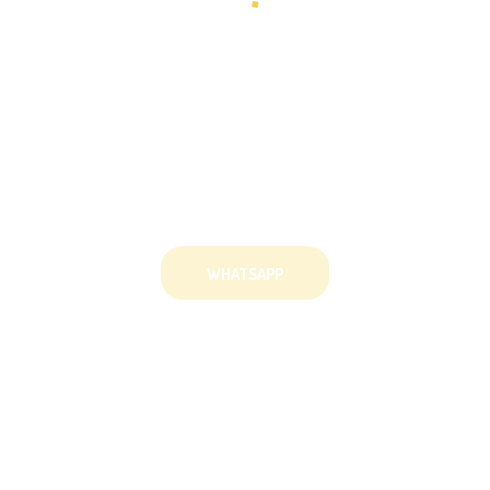
¡Contáctanos y descubre
nuestro Jardín!
WHATSAPP
NUESTRAS