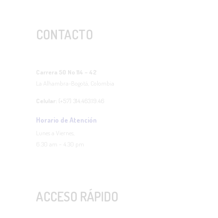
CONTACTO
Carrera 50 No 114 – 42
La Alhambra-Bogotá, Colombia
Celular:
(+57) 314.463.19.46
Horario de Atención
Lunes a Viernes,
6.30 am – 4.30 pm
ACCESO RÁPIDO