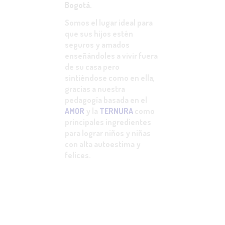
Bogotá.
Somos el lugar ideal para
que sus hijos estén
seguros y amados
enseñándoles a vivir fuera
de su casa pero
sintiéndose como en ella,
gracias a nuestra
pedagogía basada en el
AMOR
y la
TERNURA
como
principales ingredientes
para lograr niños y niñas
con alta autoestima y
felices.