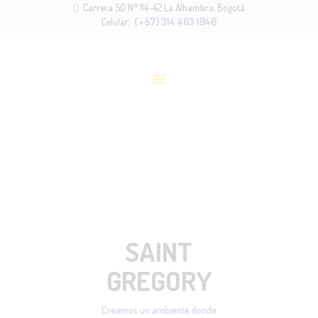
Carrera 50 N° 114–42 La Alhambra, Bogotá
INICIO
Celular:
(+57) 314 463 1946
NOSOTROS
METODOLOGÍA
SERVICIOS
ADMISIONES
BLOG
CONTACTO
SAINT
GREGORY
Creamos un ambiente donde