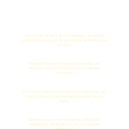
ELIGEN
CALIDAD Y CONFIANZA
Con más de 30 años de confiabilidad y excelencia
académica, somos uno de los mejores jardines a nivel
nacional.
ÁREAS DIVERTIDAS Y SEGURAS
Nuestros espacios coloridos y divertidos son
diseñados para evitar al máximo accidentes
comunes.
DOCENTES CUALIFICADOS
Profesoras licenciadas en educación y bilingües, por
lo que la mayoría de nuestras actividades son en
inglés.
ALIMENTACIÓN SALUDABLE
Contamos con un menú exquisito, saludable y
balanceado, aprobado por una nutricionista
profesional.