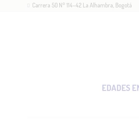
Carrera 50 N° 114–42 La Alhambra, Bogotá
IN
NO
ME
SE
EDADES E
AD
BL
CO