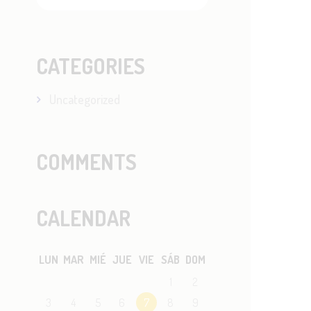
CATEGORIES
Uncategorized
COMMENTS
CALENDAR
LUN
MAR
MIÉ
JUE
VIE
SÁB
DOM
1
2
3
4
5
6
7
8
9