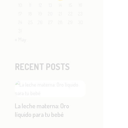
10
11
12
13
14
15
16
17
18
19
20
21
22
23
24
25
26
27
28
29
30
31
« May
RECENT POSTS
La leche materna: Oro
líquido para tu bebé