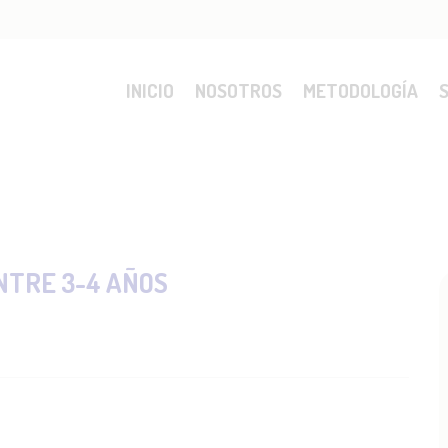
ICIO
SOTROS
INICIO
NOSOTROS
METODOLOGÍA
TODOLOGÍA
RVICIOS
NTRE 3-4 AÑOS
MISIONES
OG
NTACTO