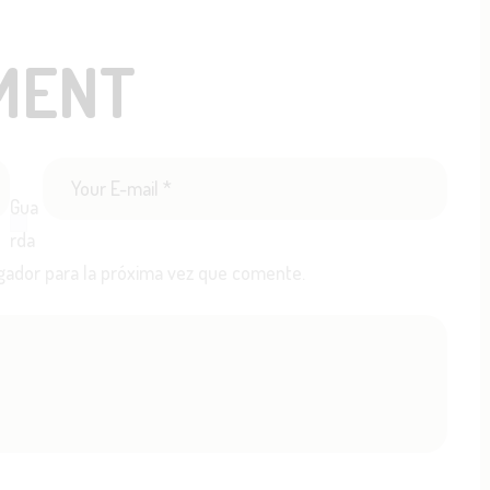
MENT
Gua
rda
gador para la próxima vez que comente.