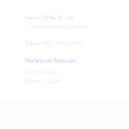
Carrera 50 No 114 – 42
La Alhambra-Bogotá, Colombia
Celular:
(+57) 314.463.19.46
Horario de Atención
Lunes a Viernes,
6.30 am – 4.30 pm