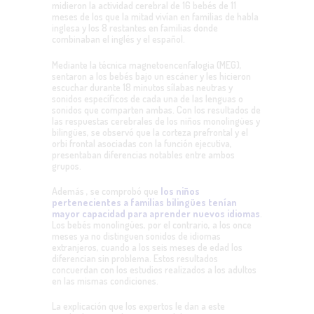
midieron la actividad cerebral de 16 bebés de 11
meses de los que la mitad vivían en familias de habla
inglesa y los 8 restantes en familias donde
combinaban el inglés y el español.
Mediante la técnica magnetoencenfalogia (MEG),
sentaron a los bebés bajo un escáner y les hicieron
escuchar durante 18 minutos sílabas neutras y
sonidos específicos de cada una de las lenguas o
sonidos que comparten ambas. Con los resultados de
las respuestas cerebrales de los niños monolingües y
bilingües, se observó que la corteza prefrontal y el
orbi frontal asociadas con la función ejecutiva,
presentaban diferencias notables entre ambos
grupos.
Además , se comprobó que
los niños
pertenecientes a familias bilingües tenían
mayor capacidad para aprender nuevos idiomas
.
Los bebés monolingües, por el contrario, a los once
meses ya no distinguen sonidos de idiomas
extranjeros, cuando a los seis meses de edad los
diferencian sin problema. Estos resultados
concuerdan con los estudios realizados a los adultos
en las mismas condiciones.
La explicación que los expertos le dan a este