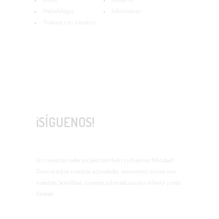
Metodología
Admisiones
Trabaje con nosotros
¡SÍGUENOS!
¡En nuestras redes sociales también cultivamos felicidad!
Conoce sobre nuestras actividades, momentos únicos con
nuestras Semillitas, consejos sobre educación infantil y más.
¡Únete!