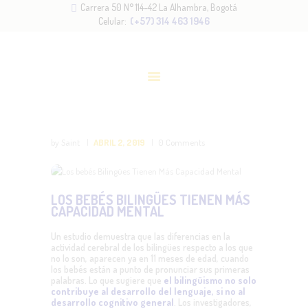
Carrera 50 N° 114–42 La Alhambra, Bogotá
INICIO
Celular:
(+57) 314 463 1946
NOSOTROS
METODOLOGÍA
SERVICIOS
ADMISIONES
BLOG
by Saint
ABRIL 2, 2019
0
Comments
CONTACTO
LOS BEBÉS BILINGÜES TIENEN MÁS
CAPACIDAD MENTAL
Un estudio demuestra que las diferencias en la
actividad cerebral de los bilingües respecto a los que
no lo son, aparecen ya en 11 meses de edad,
cuando
los bebés están a punto de pronunciar sus primeras
palabras. Lo que sugiere que
el bilingüismo no solo
contribuye al desarrollo del lenguaje, si no al
desarrollo cognitivo general
. Los investigadores,