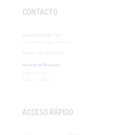
CONTACTO
Carrera 50 No 114 – 42
La Alhambra-Bogotá, Colombia
Celular:
(+57) 314.463.19.46
Horario de Atención
Lunes a Viernes,
6.30 am – 4.30 pm
ACCESO RÁPIDO
Inicio
Nosotros