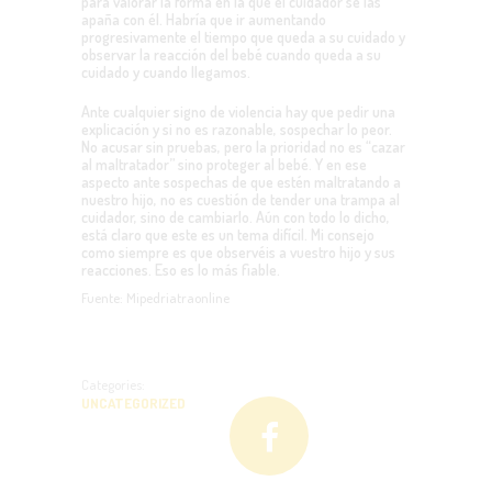
para valorar la forma en la que el cuidador se las
apaña con él. Habría que ir aumentando
progresivamente el tiempo que queda a su cuidado y
observar la reacción del bebé cuando queda a su
cuidado y cuando llegamos.
Ante cualquier signo de violencia hay que pedir una
explicación y si no es razonable, sospechar lo peor.
No acusar sin pruebas, pero la prioridad no es “cazar
al maltratador” sino proteger al bebé. Y en ese
aspecto ante sospechas de que estén maltratando a
nuestro hijo, no es cuestión de tender una trampa al
cuidador, sino de cambiarlo. Aún con todo lo dicho,
está claro que este es un tema difícil. Mi consejo
como siempre es que observéis a vuestro hijo y sus
reacciones. Eso es lo más fiable.
Fuente: Mipedriatraonline
Categories:
UNCATEGORIZED