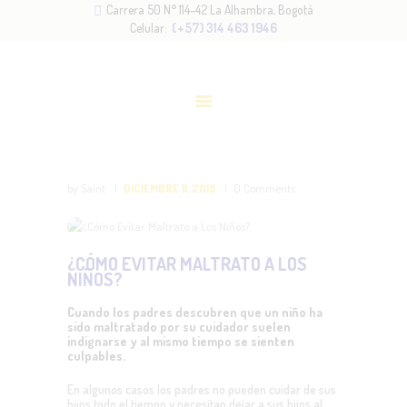
Carrera 50 N° 114–42 La Alhambra, Bogotá
INICIO
Celular:
(+57) 314 463 1946
NOSOTROS
METODOLOGÍA
SERVICIOS
ADMISIONES
BLOG
by Saint
DICIEMBRE 11, 2018
0
Comments
CONTACTO
¿CÓMO EVITAR MALTRATO A LOS
NIÑOS?
Cuando los padres descubren que un niño ha
sido maltratado por su cuidador suelen
indignarse y al mismo tiempo se sienten
culpables.
En algunos casos los padres no pueden cuidar de sus
hijos todo el tiempo y necesitan dejar a sus hijos al