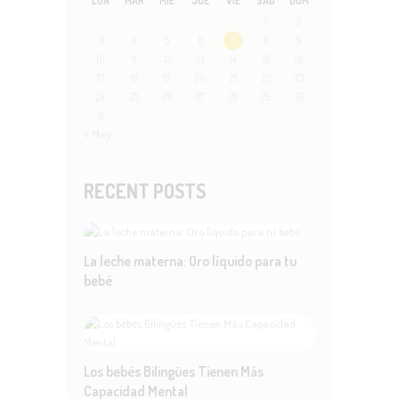
LUN
MAR
MIÉ
JUE
VIE
SÁB
DOM
1
2
3
4
5
6
7
8
9
10
11
12
13
14
15
16
17
18
19
20
21
22
23
24
25
26
27
28
29
30
31
« May
RECENT POSTS
La leche materna: Oro líquido para tu
bebé
Los bebés Bilingües Tienen Más
Capacidad Mental