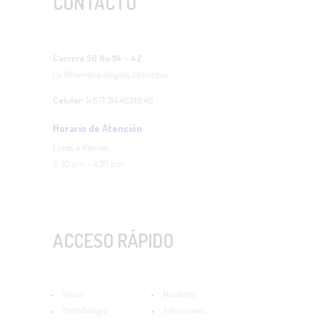
CONTACTO
Carrera 50 No 114 – 42
La Alhambra-Bogotá, Colombia
Celular:
(+57) 314.463.19.46
Horario de Atención
Lunes a Viernes,
6.30 am – 4.30 pm
ACCESO RÁPIDO
Inicio
Nosotros
Metodología
Admisiones