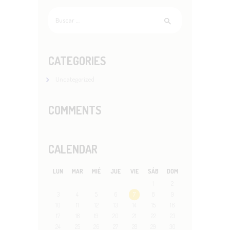
Buscar:
CATEGORIES
Uncategorized
COMMENTS
CALENDAR
LUN
MAR
MIÉ
JUE
VIE
SÁB
DOM
1
2
3
4
5
6
7
8
9
10
11
12
13
14
15
16
17
18
19
20
21
22
23
24
25
26
27
28
29
30