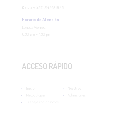
Celular:
(+57) 314.463.19.46
Horario de Atención
Lunes a Viernes,
6.30 am – 4.30 pm
ACCESO RÁPIDO
Inicio
Nosotros
Metodología
Admisiones
Trabaje con nosotros