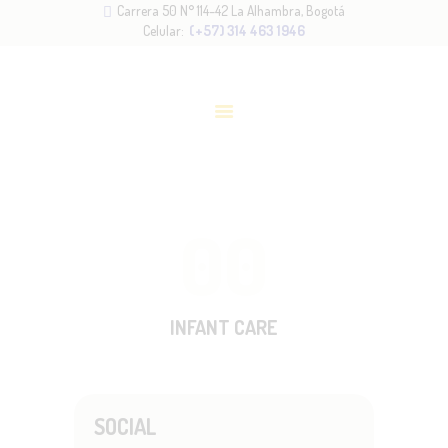
Carrera 50 N° 114–42 La Alhambra, Bogotá
INICIO
Celular:
(+57) 314 463 1946
NOSOTROS
METODOLOGÍA
SERVICIOS
ADMISIONES
BLOG
00
CONTACTO
INFANT CARE
SOCIAL