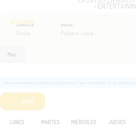
› ENTERTAINI
B
VER COMO
B
EVENTOS EN
BUSCAR
Ú
ú
N
S
s
a
q
Q
v
u
U
No existe eventos así listado en Entertaining. Favor de intentar ver el calendario
e
e
g
E
JULIO
d
C
a
a
D
LUNES
MARTES
MIÉRCOLES
JUEVES
A
c
d