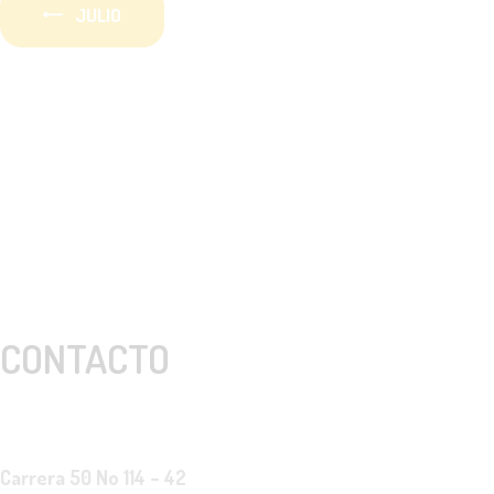
T
JULIO
A
S
D
E
E
CONTACTO
V
E
Carrera 50 No 114 – 42