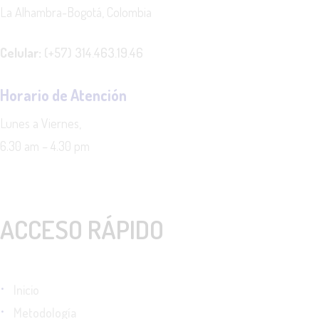
La Alhambra-Bogotá, Colombia
N
Celular:
(+57) 314.463.19.46
T
Horario de Atención
O
Lunes a Viernes,
S
6.30 am – 4.30 pm
ACCESO RÁPIDO
Inicio
Metodología