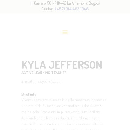
Carrera 50 N° 114–42 La Alhambra, Bogotá
INICIO
Celular:
(+57) 314 463 1946
NOSOTROS
METODOLOGÍA
SERVICIOS
ADMISIONES
BLOG
KYLA JEFFERSON
CONTACTO
ACTIVE LEARNING TEACHER
E-mail:
info@yoursite.com
Brief info
Vivamus posuere tellus ac fringilla maximus. Maecenas
ut diam nibh. Suspendisse venenatis et dolor sit amet
malesuada. Cras a nisl in purus vestibulum facilisis.
Aenean blandit, lectus in dapibus interdum, magna
mauris fermentum risus, nec iaculis ex quam ultricies