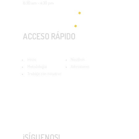
6.30 am – 4.30 pm
ACCESO RÁPIDO
Inicio
Nosotros
Metodología
Admisiones
Trabaje con nosotros
¡SÍGUENOS!