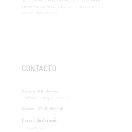
tellus. Sed nec convallis ex, nec tristique nisi. Aenean
semper tempor vehicula. Duis id mi tristique, pulvinar
neque at, lobortis tortor.
CONTACTO
Carrera 50 No 114 – 42
La Alhambra-Bogotá, Colombia
Celular:
(+57) 314.463.19.46
Horario de Atención
Lunes a Viernes,