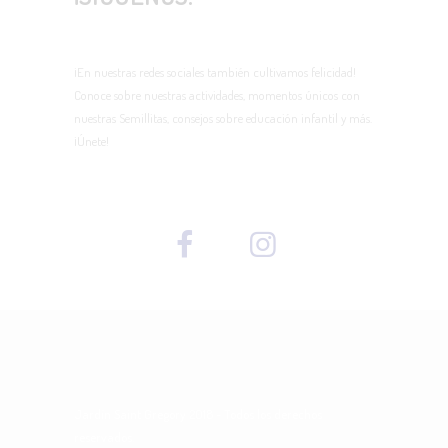
¡En nuestras redes sociales también cultivamos felicidad!
Conoce sobre nuestras actividades, momentos únicos con
nuestras Semillitas, consejos sobre educación infantil y más.
¡Únete!
Jardín Saint Gregory
2018 - Todos los derechos
reservados.